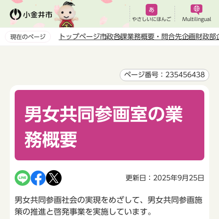
こ
の
やさしいにほんご
Multilingual
ペ
トップページ
市政
各課業務概要・問合先
企画財政部
現在のページ
ー
本
ジ
文
の
こ
ページ番号：235456438
先
こ
頭
か
で
男女共同参画室の業
ら
す
務概要
更新日：2025年9月25日
男女共同参画社会の実現をめざして、男女共同参画施
策の推進と啓発事業を実施しています。