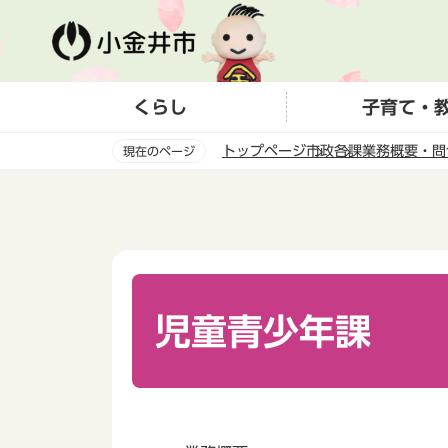
こ
の
ペ
ー
くらし
子育て・
ジ
の
トップページ
市政
各課業務概要・問
現在のページ
先
頭
本
で
文
す
こ
こ
か
ら
児童青少年課