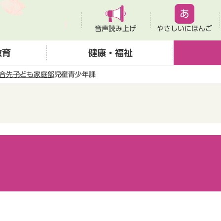
音声読み上げ
やさしいにほんご
教育
健康・福祉
合先
子ども家庭部
児童青少年課