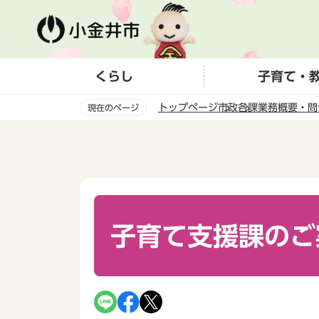
こ
の
ペ
ー
くらし
子育て・
ジ
の
トップページ
市政
各課業務概要・問
現在のページ
先
頭
本
で
文
す
こ
こ
か
ら
子育て支援課のご