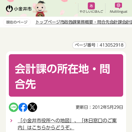
こ
の
やさしいにほんご
Multilingual
ペ
トップページ
市政
各課業務概要・問合先
会計課
会計
現在のページ
ー
本
ジ
文
の
こ
ページ番号：413052918
先
こ
頭
か
で
会計課の所在地・問
ら
す
合先
更新日：2012年5月29日
「小金井市役所への地図」、「休日窓口のご案
内」はこちらからどうぞ。