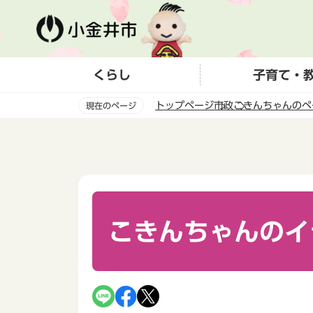
こ
の
ペ
ー
くらし
子育て・
ジ
の
トップページ
市政
こきんちゃんのペ
現在のページ
先
頭
本
で
文
す
こ
こ
か
ら
こきんちゃんのイ