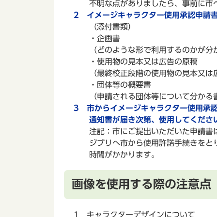
不明な点がありましたら、事前に市へ
2 イメージキャラクター使用承認申請
（添付書類）
・企画書
（どのような形で利用するのかが分か
・使用物の見本又は広告の原稿
（最終校正段階の使用物の見本又は広
・団体等の概要書
（申請される団体等について分かる書
3 市からイメージキャラクター使用承
通知書が届き次第、使用してくださ
注記：市にご提出いただいた申請書は
ジブリへ市から使用許諾手続きをとり
時間がかかります。
画像を使用する際の注意点
1 キャラクターデザインについて