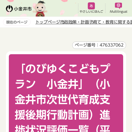
こ
の
やさしいにほんご
Multilingual
ペ
トップページ
市政
政策・計画
子育て・教育に関する
現在のページ
ー
本
ジ
文
の
こ
ページ番号：476337062
先
こ
頭
か
で
「のびゆくこどもプ
ら
す
ラン 小金井」（小
金井市次世代育成支
援後期行動計画）進
捗状況評価一覧（平