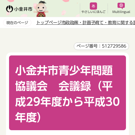
こ
の
やさしいにほんご
Multilingual
ペ
トップページ
市政
政策・計画
子育て・教育に関する
現在のページ
ー
本
ジ
文
の
こ
ページ番号：512729586
先
こ
頭
か
で
小金井市青少年問題
ら
す
協議会 会議録（平
成29年度から平成30
年度）