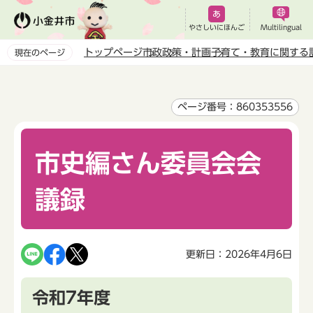
こ
の
やさしいにほんご
Multilingual
ペ
トップページ
市政
政策・計画
子育て・教育に関する
現在のページ
ー
本
ジ
文
の
こ
ページ番号：860353556
先
こ
頭
か
で
市史編さん委員会会
ら
す
議録
更新日：2026年4月6日
令和7年度