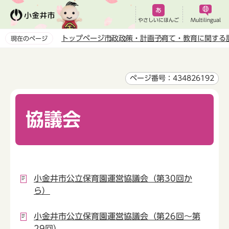
こ
の
やさしいにほんご
Multilingual
ペ
トップページ
市政
政策・計画
子育て・教育に関する
現在のページ
ー
本
ジ
文
の
こ
ページ番号：434826192
先
こ
頭
か
で
協議会
ら
す
小金井市公立保育園運営協議会（第30回か
ら）
小金井市公立保育園運営協議会（第26回～第
29回）