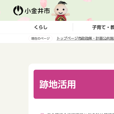
こ
の
ペ
ー
くらし
子育て・
ジ
の
トップページ
市政
政策・計画
公共施
現在のページ
先
頭
本
で
文
す
こ
こ
か
ら
跡地活用