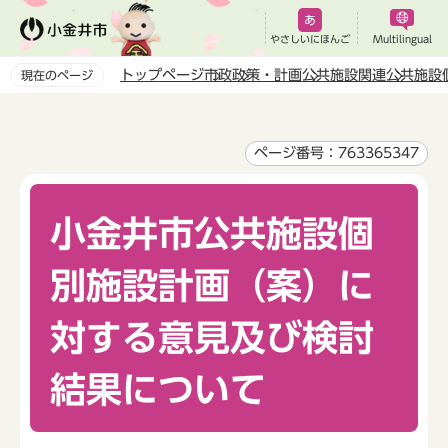
こ
の
やさしいにほんご
Multilingual
ペ
トップページ
市政
政策・計画
公共施設関連
公共施設
現在のページ
ー
本
ジ
文
の
こ
ページ番号：763365347
先
こ
頭
か
で
小金井市公共施設個
ら
す
別施設計画（案）に
対する意見及び検討
結果について