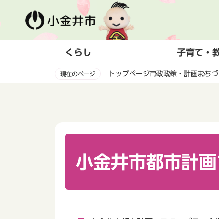
こ
の
ペ
ー
くらし
子育て・
ジ
の
トップページ
市政
政策・計画
まちづ
現在のページ
先
頭
本
で
文
す
こ
こ
か
ら
小金井市都市計画