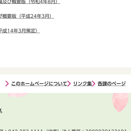
編及び概要版（令和4年8月）
概要版（平成24年3月）
成14年3月策定）
このホームページについて
リンク集
各課のページ
ス