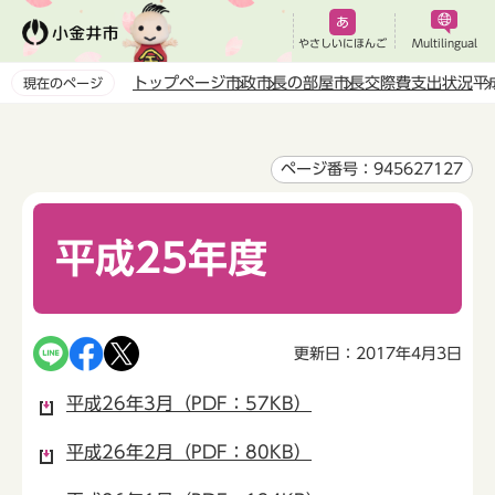
こ
の
やさしいにほんご
Multilingual
ペ
トップページ
市政
市長の部屋
市長交際費支出状況
平
現在のページ
ー
本
ジ
文
の
こ
ページ番号：945627127
先
こ
頭
か
で
平成25年度
ら
す
更新日：2017年4月3日
平成26年3月（PDF：57KB）
平成26年2月（PDF：80KB）