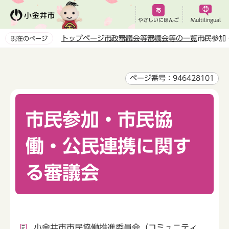
こ
の
やさしいにほんご
Multilingual
ペ
トップページ
市政
審議会等
審議会等の一覧
市民参加
現在のページ
ー
本
ジ
文
の
こ
ページ番号：946428101
先
こ
頭
か
で
市民参加・市民協
ら
す
働・公民連携に関す
る審議会
小金井市市民協働推進委員会（コミュニティ