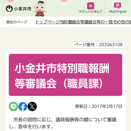
こ
の
やさしいにほんご
Multilingual
ペ
トップページ
市政
審議会等
審議会等の一覧
その他の
現在のページ
ー
本
ジ
文
の
こ
ページ番号：203263108
先
こ
頭
か
で
小金井市特別職報酬
ら
す
等審議会（職員課）
更新日：2017年2月17日
市長の諮問に応じ、議員報酬等の額について審議
し、答申を行います。