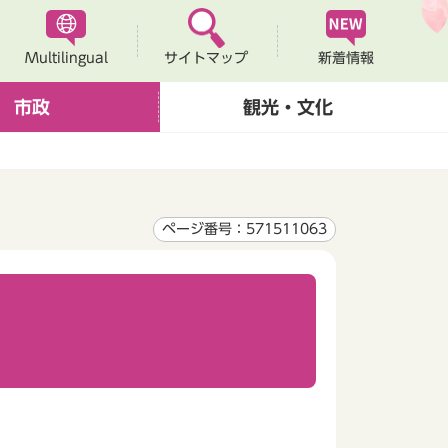
Multilingual
新着情報
サイトマップ
市政
観光・文化
ページ番号：571511063