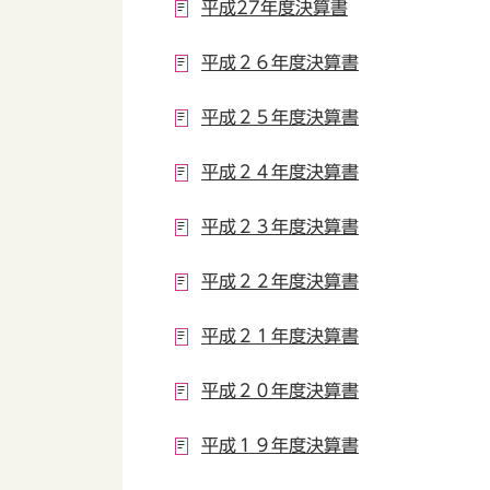
平成27年度決算書
平成２６年度決算書
平成２５年度決算書
平成２４年度決算書
平成２３年度決算書
平成２２年度決算書
平成２１年度決算書
平成２０年度決算書
平成１９年度決算書