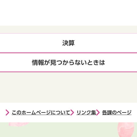
決算
情報が見つからないときは
このホームページについて
リンク集
各課のページ