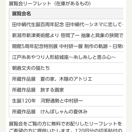
展覧会リーフレット（在庫があるもの）
展覧会名
田中絹代生誕百周年記念 田中絹代～シネマに恋して～
新潟市新津美術館より 笹岡了一 抽象と具象の狭間で
開館5周年記念特別展 中村研一展 制作の軌跡・日常の跡
江戸糸あやつり人形結城座～糸し糸しと言ふ心～
朝倉文夫の猫たち
所蔵作品展 夏の家、木陰のアトリエ
所蔵作品展 旅する画家
生誕120年 河野通勢と中村研一
所蔵作品展 けんぼしゃんの夏休み
展覧会をご覧の方に無料でお配りしたリーフレットを
ご希望の方に提供いたします。120円分の切手貼付の