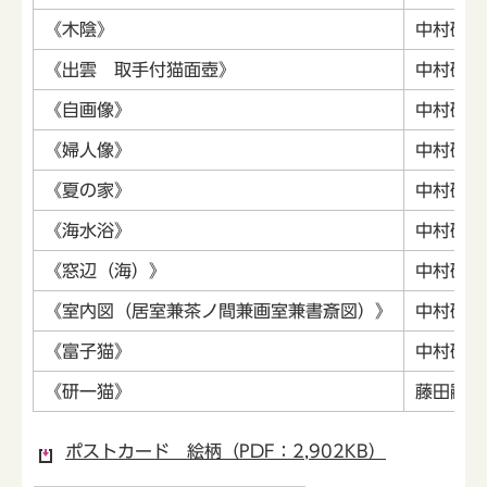
《木陰》
中村研一
《出雲 取手付猫面壺》
中村研一
《自画像》
中村研一
《婦人像》
中村研一
《夏の家》
中村研一
《海水浴》
中村研一
《窓辺（海）》
中村研一
《室内図（居室兼茶ノ間兼画室兼書斎図）》
中村研一
《富子猫》
中村研一
《研一猫》
藤田嗣治
ポストカード 絵柄（PDF：2,902KB）