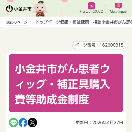
こ
の
やさしいにほんご
Multilingual
ペ
トップページ
健康・福祉
健康・相談
小金井市がん患
現在のページ
ー
本
ジ
文
の
こ
ページ番号：162600315
先
こ
頭
か
で
小金井市がん患者ウ
ら
す
ィッグ・補正具購入
費等助成金制度
更新日：2026年4月27日