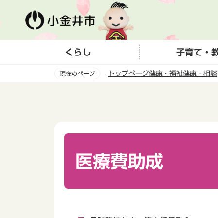
こ
の
ペ
ー
くらし
子育て・
ジ
の
トップページ
健康・福祉
健康・相談
現在のページ
先
頭
本
で
文
す
こ
こ
か
ら
医療費助成