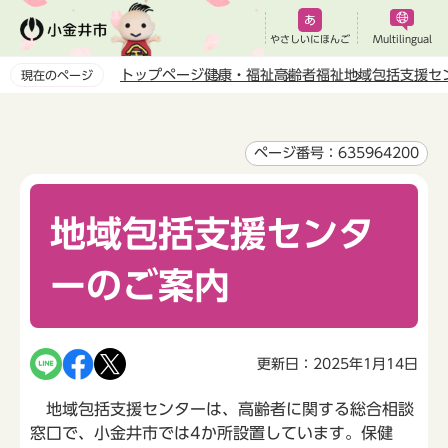
こ
の
やさしいにほんご
Multilingual
ペ
トップページ
健康・福祉
高齢者福祉
地域包括支援セ
現在のページ
ー
本
ジ
文
の
こ
ページ番号：635964200
先
こ
頭
か
で
地域包括支援センタ
ら
す
ーのご案内
更新日：2025年1月14日
地域包括支援センターは、高齢者に関する総合相談
窓口で、小金井市では4か所設置しています。保健