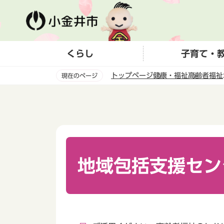
こ
の
ペ
ー
くらし
子育て・
ジ
の
トップページ
健康・福祉
高齢者福祉
現在のページ
先
頭
本
で
文
す
こ
こ
か
ら
地域包括支援セン