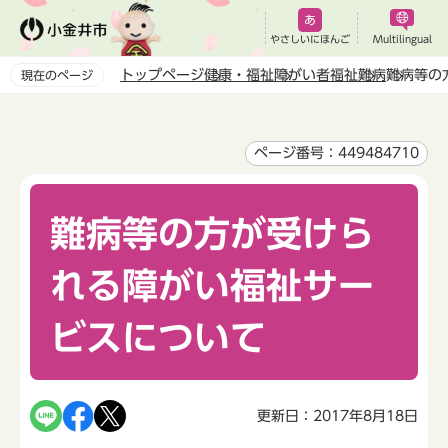
こ
の
やさしいにほんご
Multilingual
ペ
トップページ
健康・福祉
障がい者福祉
難病
難病等の
現在のページ
ー
本
ジ
文
の
こ
ページ番号：449484710
先
こ
頭
か
で
難病等の方が受けら
ら
す
れる障がい福祉サー
ビスについて
更新日：2017年8月18日