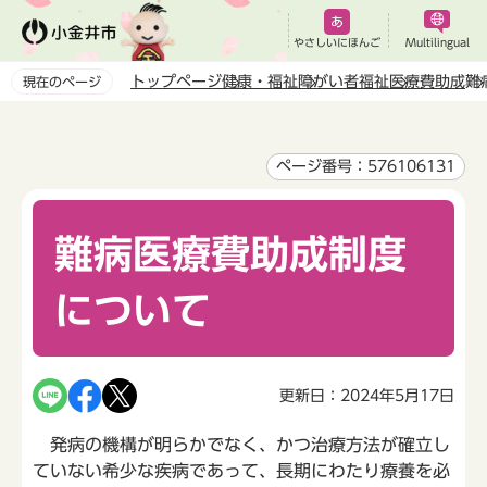
こ
の
やさしいにほんご
Multilingual
ペ
トップページ
健康・福祉
障がい者福祉
医療費助成
難
現在のページ
ー
本
ジ
文
の
こ
ページ番号：576106131
先
こ
頭
か
で
難病医療費助成制度
ら
す
について
更新日：2024年5月17日
発病の機構が明らかでなく、かつ治療方法が確立し
ていない希少な疾病であって、長期にわたり療養を必