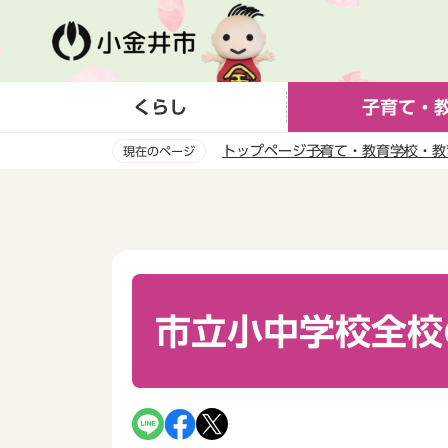
こ
の
ペ
ー
くらし
子育て・
ジ
の
トップページ
子育て・教育
学校・教
現在のページ
先
頭
本
で
文
す
こ
こ
か
ら
市立小中学校全校