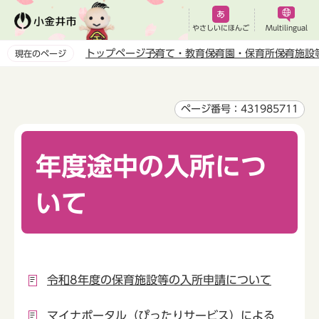
こ
の
やさしいにほんご
Multilingual
ペ
トップページ
子育て・教育
保育園・保育所
保育施設
現在のページ
ー
本
ジ
文
の
こ
ページ番号：431985711
先
こ
頭
か
で
年度途中の入所につ
ら
す
いて
令和8年度の保育施設等の入所申請について
マイナポータル（ぴったりサービス）による