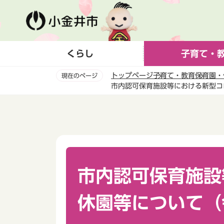
こ
の
ペ
ー
くらし
子育て・
ジ
の
トップページ
子育て・教育
保育園・
現在のページ
先
市内認可保育施設等における新型コ
頭
本
で
文
す
こ
こ
か
ら
市内認可保育施設
休園等について（