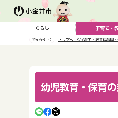
こ
の
ペ
ー
くらし
子育て・
ジ
の
トップページ
子育て・教育
保育園・
現在のページ
先
頭
本
で
文
す
こ
こ
か
ら
幼児教育・保育の