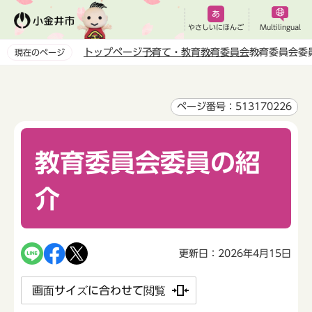
こ
の
やさしいにほんご
Multilingual
ペ
トップページ
子育て・教育
教育委員会
教育委員会委
現在のページ
ー
本
ジ
文
の
こ
ページ番号：513170226
先
こ
頭
か
で
教育委員会委員の紹
ら
す
介
更新日：2026年4月15日
画面サイズに合わせて閲覧