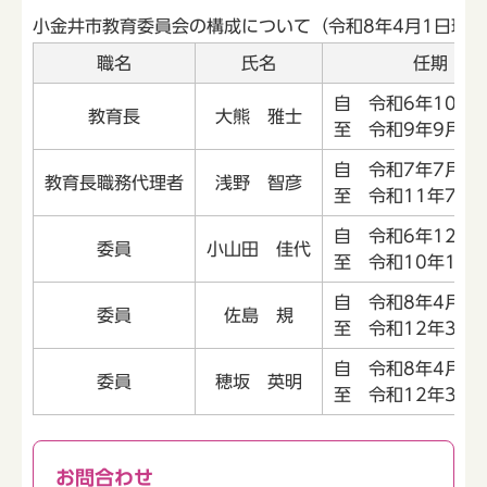
小金井市教育委員会の構成について（令和8年4月1日現在
職名
氏名
任期
自 令和6年10月
教育長
大熊 雅士
至 令和9年9月3
自 令和7年7月1
教育長職務代理者
浅野 智彦
至 令和11年7月1
自 令和6年12月
委員
小山田 佳代
至 令和10年11月
自 令和8年4月1
委員
佐島 規
至 令和12年3月3
自 令和8年4月1
委員
穂坂 英明
至 令和12年3月3
お問合わせ