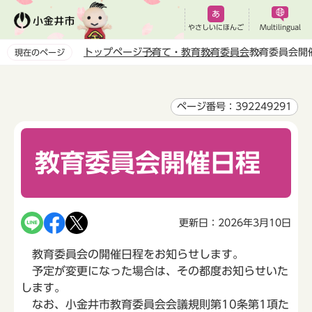
こ
の
やさしいにほんご
Multilingual
ペ
トップページ
子育て・教育
教育委員会
教育委員会開
現在のページ
ー
本
ジ
文
の
こ
ページ番号：392249291
先
こ
頭
か
で
教育委員会開催日程
ら
す
更新日：2026年3月10日
教育委員会の開催日程をお知らせします。
予定が変更になった場合は、その都度お知らせいた
します。
なお、小金井市教育委員会会議規則第10条第1項た