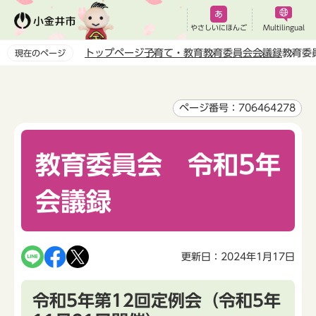
こ
の
やさしいにほんご
Multilingual
ペ
トップページ
子育て・教育
教育委員会
会議録
教育委
現在のページ
ー
本
ジ
文
の
こ
ページ番号：706464278
先
こ
頭
か
で
教育委員会 令和5年
ら
す
会議録
更新日：2024年1月17日
令和5年第12回定例会（令和5年