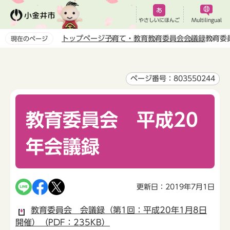
こ
の
やさしいにほんご
Multilingual
ペ
トップページ
子育て・教育
教育委員会
会議録
教育委
現在のページ
ー
本
ジ
文
の
こ
ページ番号：803550244
先
こ
頭
か
で
教育委員会 平成20
ら
す
年会議録
更新日：2019年7月1日
教育委員会 会議録（第1回：平成20年1月8日
開催）（PDF：235KB）