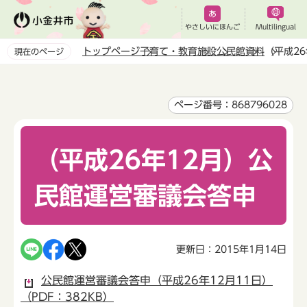
こ
の
やさしいにほんご
Multilingual
ペ
トップページ
子育て・教育
施設
公民館
資料
（平成2
現在のページ
ー
本
ジ
文
の
こ
ページ番号：868796028
先
こ
頭
か
で
（平成26年12月）公
ら
す
民館運営審議会答申
更新日：2015年1月14日
公民館運営審議会答申（平成26年12月11日）
（PDF：382KB）