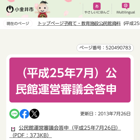
こ
の
やさしいにほんご
Multilingual
ペ
トップページ
子育て・教育
施設
公民館
資料
（平成2
現在のページ
ー
本
ジ
文
の
こ
ページ番号：520490783
先
こ
頭
か
で
（平成25年7月）公
ら
す
民館運営審議会答申
更新日：2013年7月26日
公民館運営審議会答申（平成25年7月26日）
（PDF：373KB）