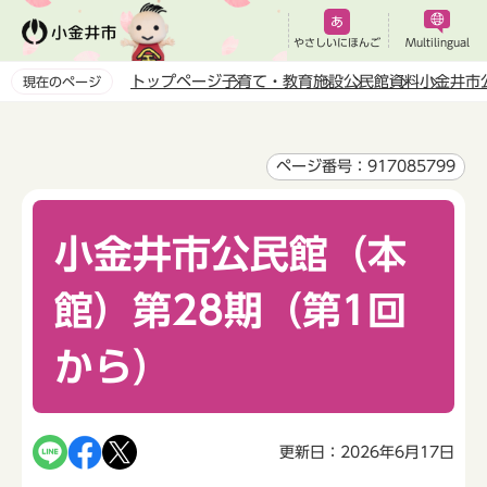
こ
の
やさしいにほんご
Multilingual
ペ
トップページ
子育て・教育
施設
公民館
資料
小金井市
現在のページ
ー
本
ジ
文
の
こ
ページ番号：917085799
先
こ
頭
か
で
小金井市公民館（本
ら
す
館）第28期（第1回
から）
更新日：2026年6月17日