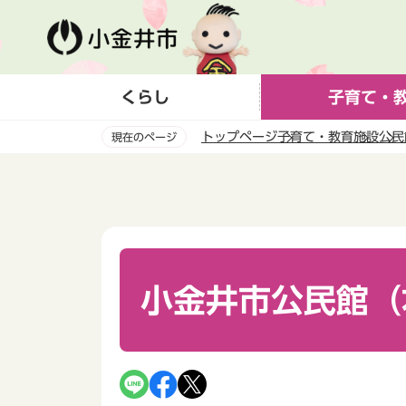
こ
の
ペ
ー
くらし
子育て・
ジ
の
トップページ
子育て・教育
施設
公民
現在のページ
先
頭
本
で
文
す
こ
こ
か
ら
小金井市公民館（