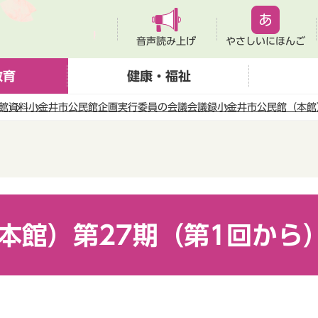
音声読み上げ
やさしいにほんご
教育
健康・福祉
館
資料
小金井市公民館企画実行委員の会議会議録
小金井市公民館（本館
本館）第27期（第1回から