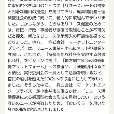
に取組むべき項目のひとつに「リユースルートの構築
と円滑な運用の推進」を掲げており、廃棄物削減と循
環型社会の形成に向けて、精力的に取組んでまいりま
した。しかしながら、さらなるリユース促進のために
は、市民・行政・事業者が協働で取組むことが不可欠
だと捉え、新たなリユース施策導入の可能性を探って
おりました。他方、 株式会社 マーケットエンター
プライズ は、リユース事業を中心にネット型事業を
展開し、これまで、「持続可能な社会を実現する最適
化商社」をビジョンに掲げ、「地方創生SDGs官民連
携プラットフォーム」への参画や、「楽器寄附ふるさ
と納税」実行委員会の一員として活動を続けるなど、
官民の垣根を超えたSDGsへの取組に注力してまいり
ました。そうした中で、 株式会社 マーケットエン
タープライズ が小金井市に働きかけ、「リユース活
動促進による循環型社会の形成を目指したい」という
互いのニーズが合致したため、「おいくら」を用いた
今回の取組が実現いたしました。