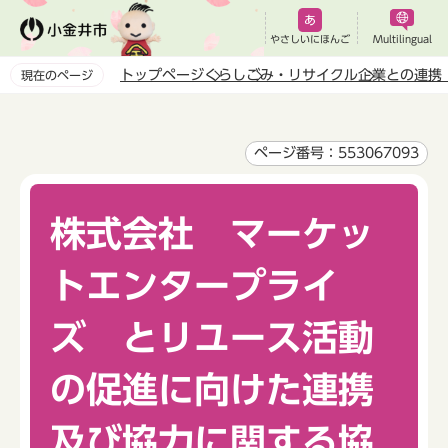
こ
の
やさしいにほんご
Multilingual
ペ
トップページ
くらし
ごみ・リサイクル
企業との連携
現在のページ
ー
本
ジ
文
の
こ
ページ番号：553067093
先
こ
頭
か
で
株式会社 マーケッ
ら
す
トエンタープライ
ズ とリユース活動
の促進に向けた連携
及び協力に関する協