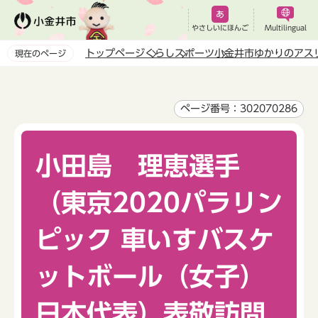
こ
の
やさしいにほんご
Multilingual
ペ
トップページ
くらし
スポーツ
小金井市ゆかりのアス
現在のページ
ー
本
ジ
文
の
こ
ページ番号：302070286
先
こ
頭
か
で
小田島 理恵選手
ら
す
（東京2020パラリン
ピック 車いすバスケ
ットボール（女子）
日本代表）表敬訪問