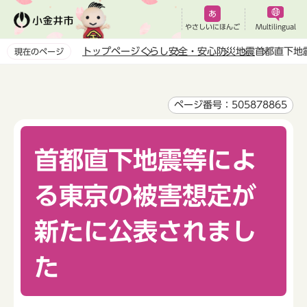
こ
の
やさしいにほんご
Multilingual
ペ
トップページ
くらし
安全・安心
防災
地震
首都直下地
現在のページ
ー
本
ジ
文
の
こ
ページ番号：505878865
先
こ
頭
か
で
首都直下地震等によ
ら
す
る東京の被害想定が
新たに公表されまし
た