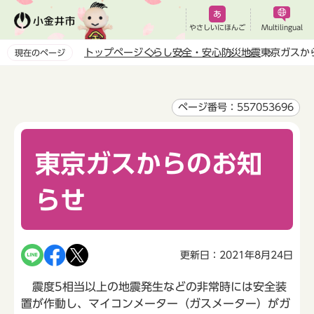
こ
の
やさしいにほんご
Multilingual
ペ
トップページ
くらし
安全・安心
防災
地震
東京ガスか
現在のページ
ー
本
ジ
文
の
こ
ページ番号：557053696
先
こ
頭
か
で
東京ガスからのお知
ら
す
らせ
更新日：2021年8月24日
震度5相当以上の地震発生などの非常時には安全装
置が作動し、マイコンメーター（ガスメーター）がガ