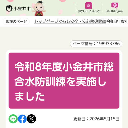
こ
の
やさしいにほんご
Multilingual
ペ
トップページ
くらし
安全・安心
防災
訓練
令和8年度
現在のページ
ー
本
ジ
文
の
こ
ページ番号：198933786
先
こ
頭
か
で
令和8年度小金井市総
ら
す
合水防訓練を実施し
ました
更新日：2026年5月15日