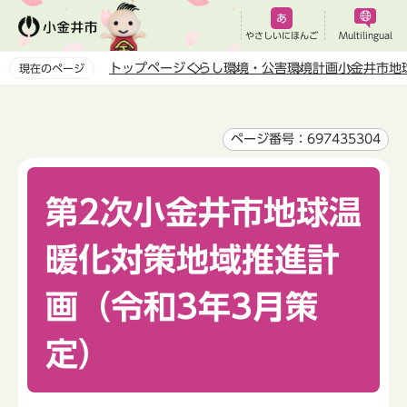
こ
の
やさしいにほんご
Multilingual
ペ
トップページ
くらし
環境・公害
環境計画
小金井市地
現在のページ
ー
本
ジ
文
の
こ
ページ番号：697435304
先
こ
頭
か
で
第2次小金井市地球温
ら
す
暖化対策地域推進計
画（令和3年3月策
定）