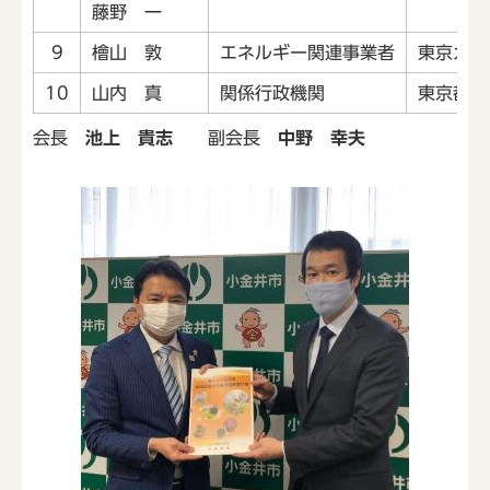
藤野 一
9
檜山 敦
エネルギー関連事業者
東京ガス
10
山内 真
関係行政機関
東京都環
会長
池上 貴志
副会長
中野 幸夫