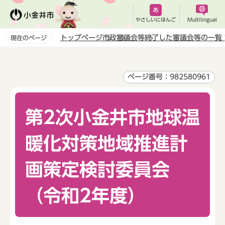
こ
の
やさしいにほんご
Multilingual
ペ
トップページ
市政
審議会等
終了した審議会等の一覧
現在のページ
ー
本
ジ
文
の
こ
ページ番号：982580961
先
こ
頭
か
で
第2次小金井市地球温
ら
す
暖化対策地域推進計
画策定検討委員会
（令和2年度）