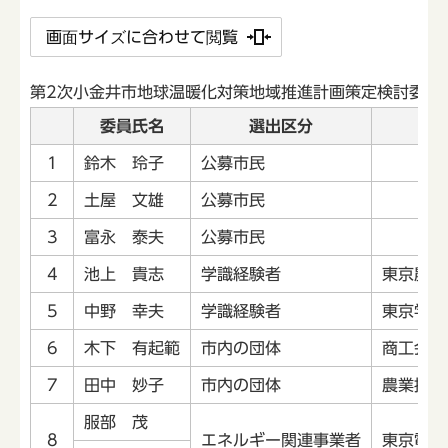
画面サイズに合わせて閲覧
第2次小金井市地球温暖化対策地域推進計画策定検討委員
委員氏名
選出区分
1
鈴木 玲子
公募市民
2
土屋 文雄
公募市民
3
富永 泰夫
公募市民
4
池上 貴志
学識経験者
東京農工
5
中野 幸夫
学識経験者
東京学芸
6
木下 有起範
市内の団体
商工会
7
田中 妙子
市内の団体
農業振興
服部 茂
8
エネルギー関連事業者
東京電力