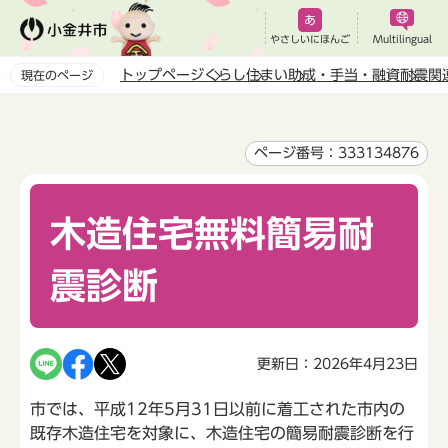
こ
の
やさしいにほんご
Multilingual
ペ
トップページ
くらし
住まい
助成・手当・融資
耐震関
現在のページ
ー
本
ジ
文
の
こ
ページ番号：333134876
先
こ
頭
か
で
木造住宅無料簡易耐
ら
す
震診断
更新日：2026年4月23日
市では、平成12年5月31日以前に着工された市内の
既存木造住宅を対象に、木造住宅の簡易耐震診断を行