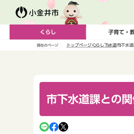
こ
の
ペ
ー
くらし
子育て・
ジ
の
トップページ
くらし
下水道
市下水道
現在のページ
先
頭
本
で
文
す
こ
こ
か
ら
市下水道課との関