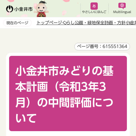
こ
の
やさしいにほんご
Multilingual
ペ
トップページ
くらし
公園・緑地保全
計画・方針
小金
現在のページ
ー
本
ジ
文
の
こ
ページ番号：615551364
先
こ
頭
か
で
小金井市みどりの基
ら
す
本計画（令和3年3
月）の中間評価につ
いて