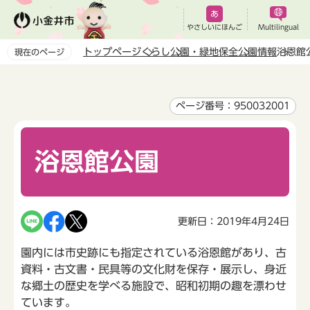
こ
の
やさしいにほんご
Multilingual
ペ
トップページ
くらし
公園・緑地保全
公園情報
浴恩館
現在のページ
ー
本
ジ
文
の
こ
ページ番号：950032001
先
こ
頭
か
で
浴恩館公園
ら
す
更新日：2019年4月24日
園内には市史跡にも指定されている浴恩館があり、古
資料・古文書・民具等の文化財を保存・展示し、身近
な郷土の歴史を学べる施設で、昭和初期の趣を漂わせ
ています。