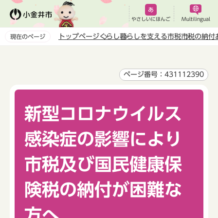
こ
の
やさしいにほんご
Multilingual
ペ
トップページ
くらし
暮らしを支える市税
市税の納付
現在のページ
ー
本
ジ
文
の
こ
ページ番号：431112390
先
こ
頭
か
で
新型コロナウイルス
ら
す
感染症の影響により
市税及び国民健康保
険税の納付が困難な
方へ