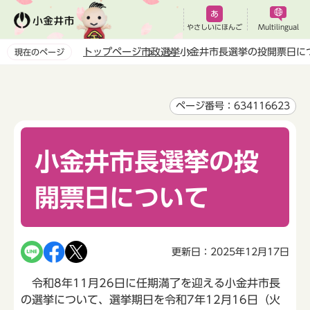
こ
の
やさしいにほんご
Multilingual
ペ
トップページ
市政
選挙
小金井市長選挙の投開票日に
現在のページ
ー
本
ジ
文
の
こ
ページ番号：634116623
先
こ
頭
か
で
小金井市長選挙の投
ら
す
開票日について
更新日：2025年12月17日
令和8年11月26日に任期満了を迎える小金井市長
の選挙について、選挙期日を令和7年12月16日（火