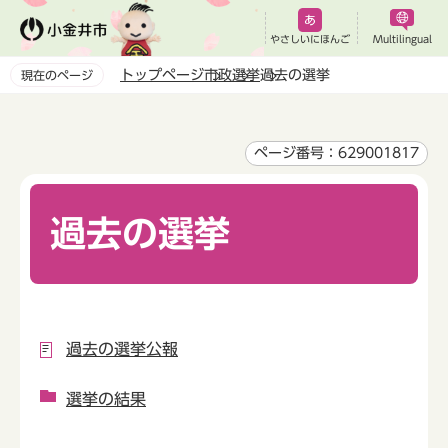
こ
の
やさしいにほんご
Multilingual
ペ
トップページ
市政
選挙
過去の選挙
現在のページ
ー
本
ジ
文
の
こ
ページ番号：629001817
先
こ
頭
か
で
過去の選挙
ら
す
過去の選挙公報
選挙の結果