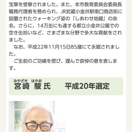
宝章を受章されました。また、本市教育委員会委員長
職務代理者を務められ、JR武蔵小金井駅南口商店街に
設置されたウォーキング姿の「しあわせ地蔵」の命
名、さらに、14万缶にも達する都立小金井公園での
空き缶拾いなど、さまざまな分野で多大な貢献をされ
ました。
なお、平成22年11月15日85歳にて永眠されまし
た。
ご生前のご功績を偲び、謹んで哀悼の意を表しま
す。
みやざき はやお
宮崎 駿
氏 平成20年選定