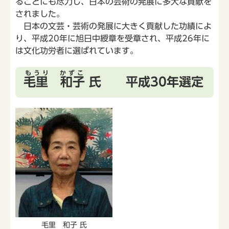
ることにも尽力し、日本の芸術の発展に多大な貢献を
されました。
日本の文芸・芸術の発展に大きく貢献した功績によ
り、平成20年に旭日中綬章を受章され、平成26年に
は文化功労者に選ばれています。
もうり かずこ
毛里 和子
氏 平成30年選定
毛里 和子 氏