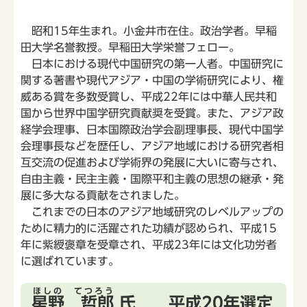
昭和15年生まれ。小金井市在住。政治学者。早稲
田大学名誉教授。早稲田大学栄誉フェロー。
日本における現代中国研究の第一人者。中国研究に
関する著書や現代アジア・中国の学術研究により、権
威ある賞を多数受賞し、平成22年には中華人民共和
国から世界中国学研究貢献奨を受賞。また、アジア政
経学会理事、日本国際政治学会副理事長、現代中国学
会理事長などを歴任し、アジア地域における研究者相
互交流の促進および学術界の発展に大いに寄与され、
自由主義・民主主義・国際平和主義の思想の継承・発
展に多大なる貢献をされました。
これまでの日本のアジア地域研究のレベルアップの
ために精力的に活躍された功績が認められ、平成15
年に紫綬褒章を受章され、平成23年には文化功労者
に選ばれています。
ほしの てつろう
星野 哲郎
氏 平成20年選定